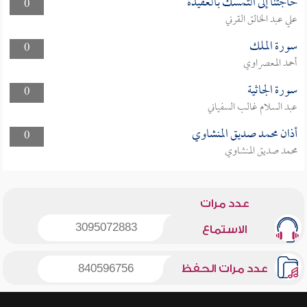
حاجتنا إلى التمسك بالعقيدة
0
علي عبد الخالق القرني
سورة الملك
0
أحمد المعصراوي
سورة الجاثية
0
عبد السلام غالب السفياني
أذان محمد صديق المنشاوي
0
محمد صديق المنشاوي
عدد مرات
3095072883
الاستماع
عدد مرات الحفظ
840596756