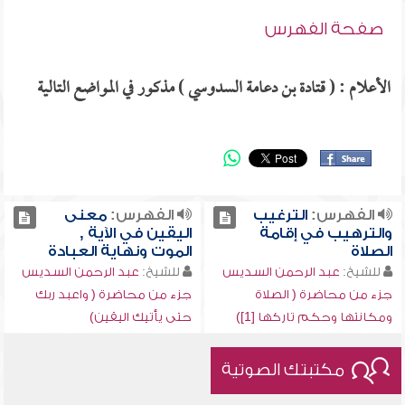
صفحة الفهرس
الأعلام : ( قتادة بن دعامة السدوسي ) مذكور في المواضع التالية
الفهرس:
الترغيب
الفهرس:
معنى
والترهيب في إقامة
اليقين في الآية ,
الصلاة
الموت ونهاية العبادة
للشيخ:
عبد الرحمن السديس
للشيخ:
عبد الرحمن السديس
جزء من محاضرة ( الصلاة
جزء من محاضرة ( واعبد ربك
ومكانتها وحكم تاركها [1])
حتى يأتيك اليقين)
مكتبتك الصوتية