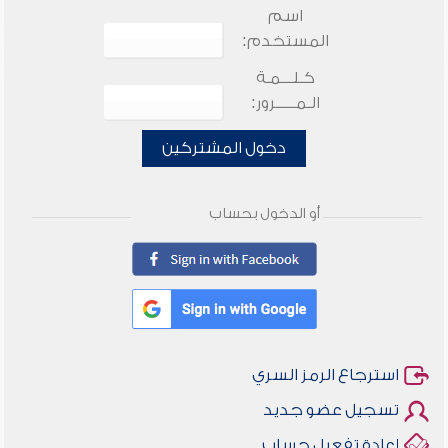
اسم
المستخدم:
كـلـــمـة
الـمـــــرور:
دخول المشتركين
أو الدخول بحساب
استرجاع الرمز السري
تسجيل عضو جديد
إعادة تفعيل حساب