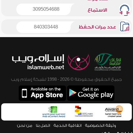
3095054688
الاستماع
عدد مرات الحفظ
840303448
جميع الحقوق محفوظة © 2026 - 1998 لشبكة إسلام ويب
وثيقة الخصوصية
اتفاقية الخدمة
اتصل بنا
من نحن