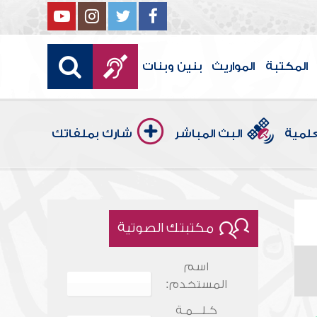
المكتبة
المواريث
بنين وبنات
علمية
البث المباشر
شارك بملفاتك
مكتبتك الصوتية
اسم
المستخدم:
كـلـــمـة