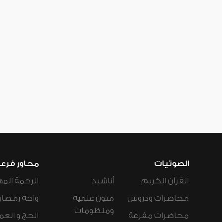
الصوتيات
محاور فرع
القرآن الكريم
أناشيد
الرحمة المه
محاضرات ودروس
متون علمية
واحة رمضان
ومنظومات
محاضرات مفرغة
الحج و العم