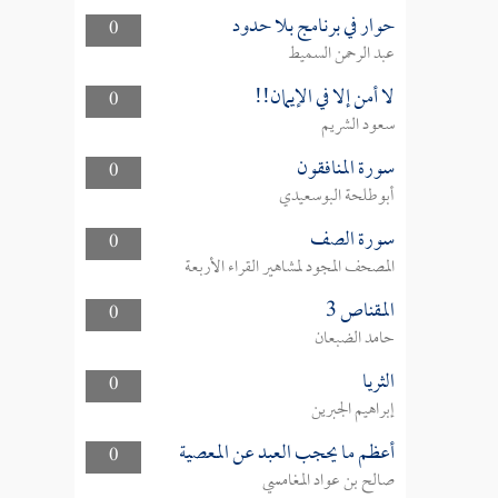
حوار في برنامج بلا حدود
0
عبد الرحمن السميط
لا أمن إلا في الإيمان!!
0
سعود الشريم
سورة المنافقون
0
أبوطلحة البوسعيدي
سورة الصف
0
المصحف المجود لمشاهير القراء الأربعة
المقناص 3
0
حامد الضبعان
الثريا
0
إبراهيم الجبرين
أعظم ما يحجب العبد عن المعصية
0
صالح بن عواد المغامسي