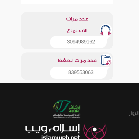
عدد مرات
الاستماع
3094989162
عدد مرات الحفظ
839553063
زوار