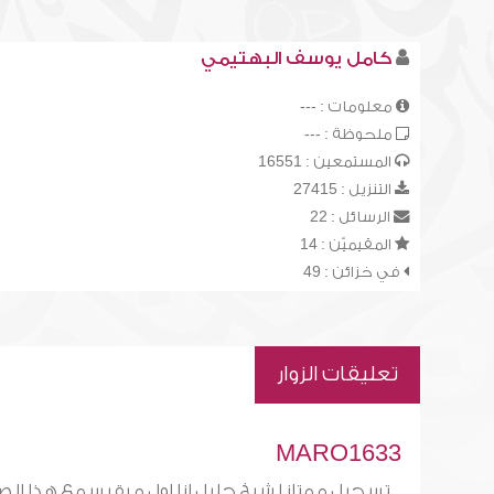
كامل يوسف البهتيمي
معلومات : ---
ملحوظة : ---
المستمعين : 16551
التنزيل : 27415
الرسائل : 22
المقيميّن : 14
في خزائن : 49
تعليقات الزوار
MARO1633
تسجيل ممتاز لشيخ جليل انا اول مرة بسمع هذا الص