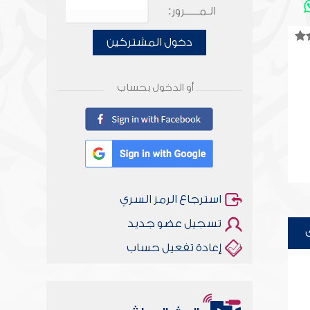
الـمـــــرور:
دخول المشتركين
أو الدخول بحساب
استرجاع الرمز السري
تسجيل عضو جديد
إعادة تفعيل حساب