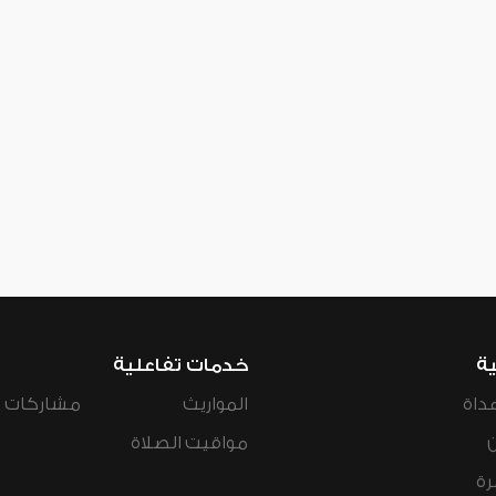
ية
خدمات تفاعلية
داة
المواريث
مشاركات ال
مواقيت الصلاة
رة