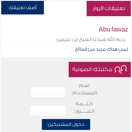
أضف تعليقك
تعليقات الزوار
Abu fawaz
رحم الله شيخنا الشيخ ابن عثيمين
ليس هناك مزيد من النتائج
مكتبتك الصوتية
اسم
المستخدم:
كـلـــمـة
الـمـــــرور:
دخول المشتركين