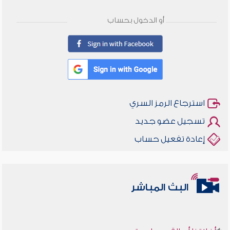
أو الدخول بحساب
استرجاع الرمز السري
تسجيل عضو جديد
إعادة تفعيل حساب
البث المباشر
أخلاقنا أصالة ومعاصرة