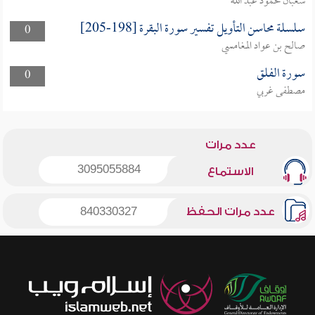
شعبان محمود عبد الله
سلسلة محاسن التأويل تفسير سورة البقرة [198-205]
0
صالح بن عواد المغامسي
سورة الفلق
0
مصطفى غربي
عدد مرات
3095055884
الاستماع
عدد مرات الحفظ
840330327