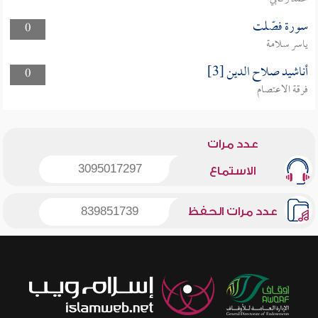
سورة فصّلت
0
ياسر سلامة
أناشيد صلاح الدين [3]
0
فرقة الاعتصام
عدد مرات
3095017297
الاستماع
عدد مرات الحفظ
839851739