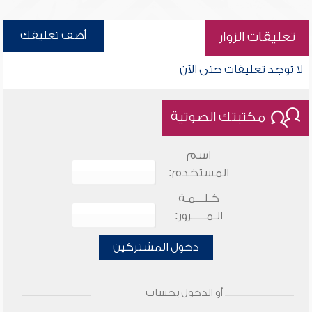
أضف تعليقك
تعليقات الزوار
لا توجد تعليقات حتى الآن
مكتبتك الصوتية
اسم
المستخدم:
كـلـــمـة
الـمـــــرور:
دخول المشتركين
أو الدخول بحساب