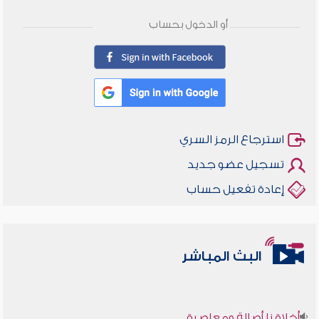
أو الدخول بحساب
استرجاع الرمز السري
تسجيل عضو جديد
إعادة تفعيل حساب
البث المباشر
أخلاقنا أصالة ومعاصرة