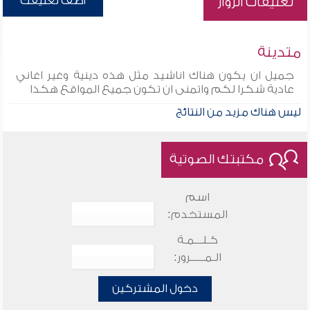
أضف تعليقك
تعليقات الزوار
متدينة
جميل ان يكون هناك اناشيد مثل هذه دينية وغير اغاني
عادية شكرا لكم واتمنى ان تكون جميع المواقع هكذا
ليس هناك مزيد من النتائج
مكتبتك الصوتية
اسم
المستخدم:
كـلـــمـة
الـمـــــرور:
دخول المشتركين