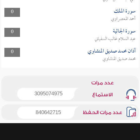
سورة الملك
0
أحمد المعصراوي
سورة الجاثية
0
عبد السلام غالب السفياني
أذان محمد صديق المنشاوي
0
محمد صديق المنشاوي
عدد مرات
3095074975
الاستماع
عدد مرات الحفظ
840642715