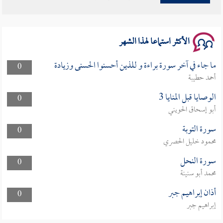
سلسلة محاضرات نفحات رمضانية 1444هـ
الأكثر استماعا لهذا الشهر
ما جاء في آخر سورة براءة و للذين أحسنوا الحسنى وزيادة
0
أحمد حطيبة
الوصايا قبل المنايا 3
0
أبو إسحاق الحويني
سورة التوبة
0
محمود خليل الحصري
سورة النحل
0
محمد أبو سنينة
أذان إبراهيم جبر
0
إبراهيم جبر