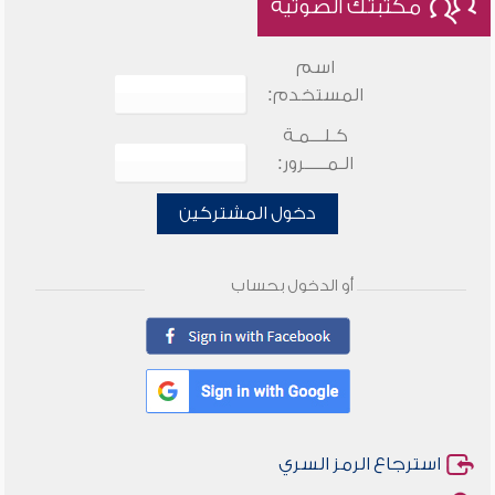
مكتبتك الصوتية
اسم
المستخدم:
كـلـــمـة
الـمـــــرور:
دخول المشتركين
أو الدخول بحساب
استرجاع الرمز السري