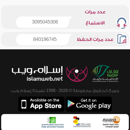
عدد مرات
3095045306
الاستماع
عدد مرات الحفظ
840196745
جميع الحقوق محفوظة © 2026 - 1998 لشبكة إسلام ويب