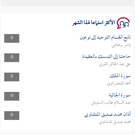
سلسلة محاضرات نفحات رمضانية 1444هـ
الأكثر استماعا لهذا الشهر
تابع انقسام التوحيد إلى نوعين
0
ياسر برهامي
حاجتنا إلى التمسك بالعقيدة
0
علي عبد الخالق القرني
سورة الملك
0
أحمد المعصراوي
سورة الجاثية
0
عبد السلام غالب السفياني
أذان محمد صديق المنشاوي
0
محمد صديق المنشاوي