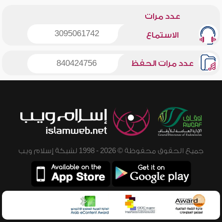
عدد مرات
3095061742
الاستماع
عدد مرات الحفظ
840424756
جميع الحقوق محفوظة © 2026 - 1998 لشبكة إسلام ويب