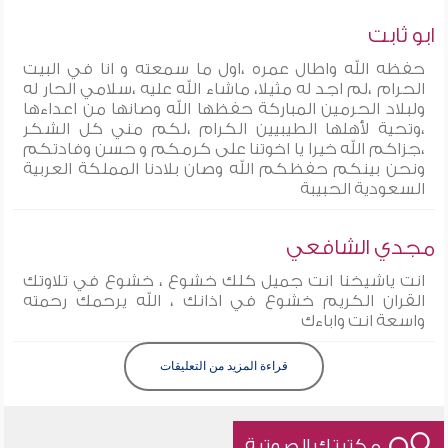
ابو ثابت
حفظه الله واطال عمره ،اول ما سمعته و انا في البيت
الحرام ،لم اجد له مثيلا، ماشاء الله عليه ،سلامي الحار له
ولبلاد الحرمين المباركة حفظها الله وصانها من اعداءها
،وتحية لأهلها الطيبيين الكرام ،لكم مني كل الشكر
،جزاكم الله خيرا يا اخوتنا على كرمكم و حسن وفادتكم
ونحن بينكم حفظكم الله وصان بلادنا المملكة العربية
السعودية الحبيبة
مجدي الشافعي
انت ياشيخنا انت جميل كلك خشوع ، خشوع في تلاوتك
القران الكريم خشوع في اذانك ، الله يرحمك رحمته
واسعة انت واباءك
قراءة المزيد من التعليقات
مكتبتك الصوتية