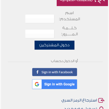
اسم
المستخدم:
كـلـــمـة
الـمـــــرور:
دخول المشتركين
أو الدخول بحساب
استرجاع الرمز السري
تسجيل عضو جديد