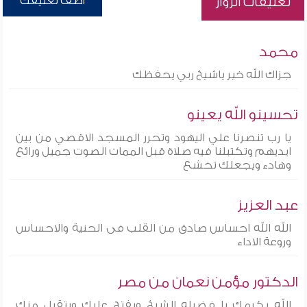
أضف تعليقك
تعليقات الزوار
محمد
جزاك الله خير ياشيخ ربي يحفظك
تحسينو الله يعينو
يا رب تنصرنا علي اليهود وتحرر المسجد الاقصي من بين
ايديهم وتكتبلنا فيه صلاة قبل الممات الصوت جميل ورائع
وهادء ويجعلك تخشع
عبد العزيز
الله الله احساس صادق من القلب فى الحنية والاحساس
وروعة الاداء
الدكتور مؤمن نعمان من مصر
الله يكرمك يا فضيله الشيخ ويفتح عليك ويتقبل منك