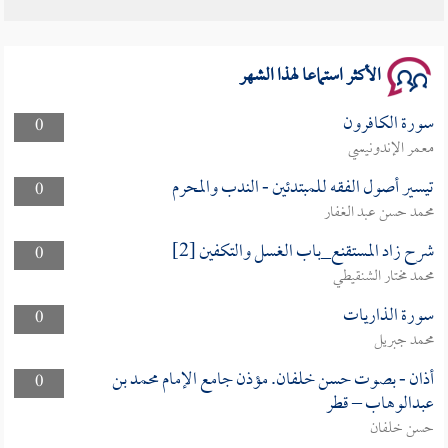
سلسلة محاضرات نفحات رمضانية 1444هـ
الأكثر استماعا لهذا الشهر
سورة الكافرون
0
معمر الإندونيسي
تيسير أصول الفقه للمبتدئين - الندب والمحرم
0
محمد حسن عبد الغفار
شرح زاد المستقنع_باب الغسل والتكفين [2]
0
محمد مختار الشنقيطي
سورة الذاريات
0
محمد جبريل
أذان - بصوت حسن خلفان. مؤذن جامع الإمام محمد بن
0
عبدالوهاب – قطر
حسن خلفان