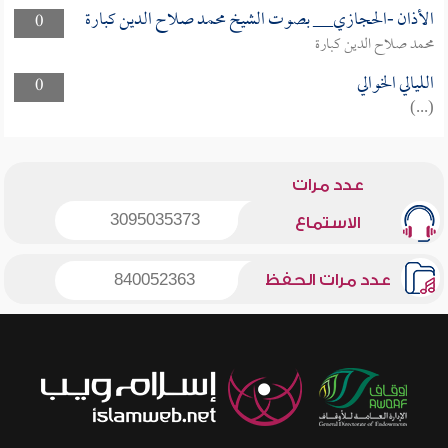
الأذان -الحجازي__ بصوت الشيخ محمد صلاح الدين كبارة
0
محمد صلاح الدين كبارة
الليالي الخوالي
0
(...)
عدد مرات
3095035373
الاستماع
عدد مرات الحفظ
840052363