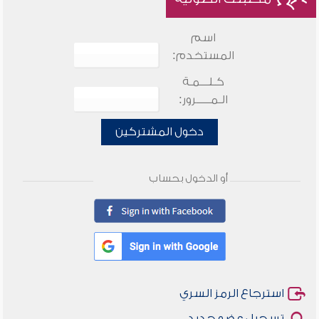
اسم
المستخدم:
كـلـــمـة
الـمـــــرور:
دخول المشتركين
أو الدخول بحساب
استرجاع الرمز السري
تسجيل عضو جديد