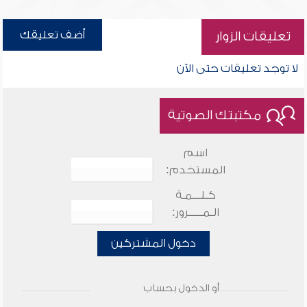
أضف تعليقك
تعليقات الزوار
لا توجد تعليقات حتى الآن
مكتبتك الصوتية
اسم
المستخدم:
كـلـــمـة
الـمـــــرور:
دخول المشتركين
أو الدخول بحساب