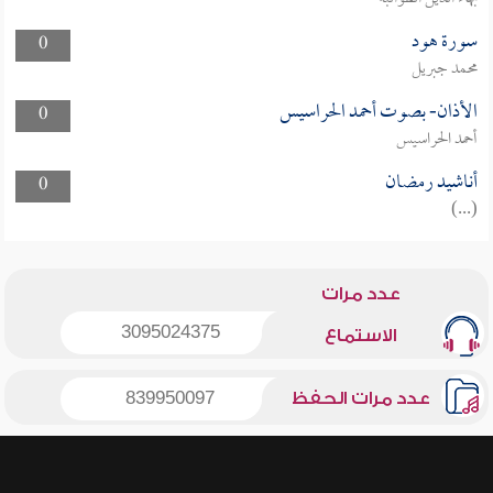
سورة هود
0
محمد جبريل
الأذان- بصوت أحمد الحراسيس
0
أحمد الحراسيس
أناشيد رمضان
0
(...)
عدد مرات
3095024375
الاستماع
عدد مرات الحفظ
839950097