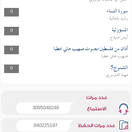
سورة النساء
0
رشيد بلعالية
المسؤولية
0
أيمن صيدح
أذان من فلسطين-بصوت صهيب هاني خطبا
0
صهيب هاني خطبا
الشموخ5
0
مهند الدوسري
عدد مرات
3095048248
الاستماع
عدد مرات الحفظ
840225197