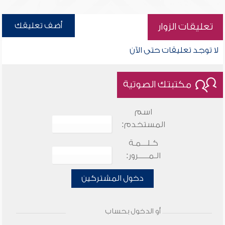
أضف تعليقك
تعليقات الزوار
لا توجد تعليقات حتى الآن
مكتبتك الصوتية
اسم
المستخدم:
كـلـــمـة
الـمـــــرور:
دخول المشتركين
أو الدخول بحساب