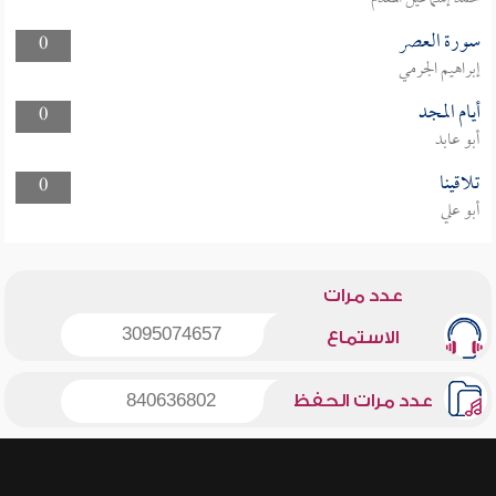
سورة العصر
0
إبراهيم الجرمي
أيام المجد
0
أبو عابد
تلاقينا
0
أبو علي
عدد مرات
3095074657
الاستماع
عدد مرات الحفظ
840636802