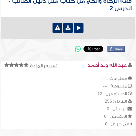
فقه الزكاة والحج من كتاب متن دليل الطالب -
الدرس 2
عبد الله ولد أحمد
تقييم المادة:
معلومات : ---
ملحوظة : ---
المستمعين : 12
التنزيل : 256
الرسائل : 0
المقيميّن : 0
في خزائن : 0