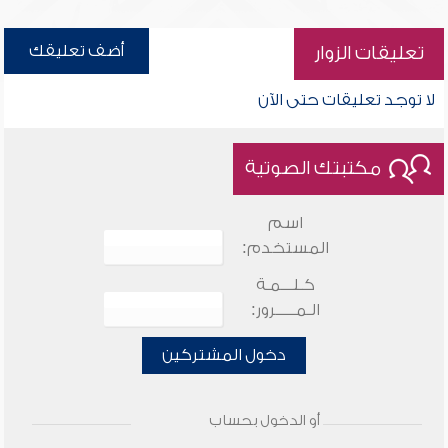
أضف تعليقك
تعليقات الزوار
لا توجد تعليقات حتى الآن
مكتبتك الصوتية
اسم
المستخدم:
كـلـــمـة
الـمـــــرور:
دخول المشتركين
أو الدخول بحساب