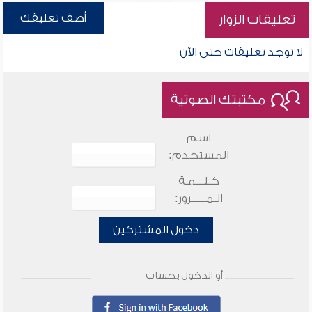
أضف تعليقك
تعليقات الزوار
لا توجد تعليقات حتى الآن
مكتبتك الصوتية
اسم
المستخدم:
كـلـــمـة
الـمـــــرور:
دخول المشتركين
أو الدخول بحساب