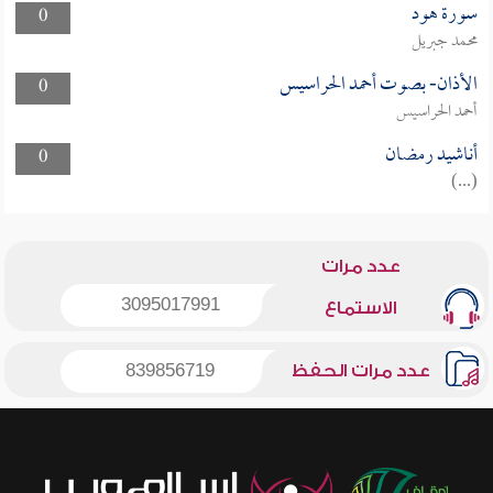
سورة هود
0
محمد جبريل
الأذان- بصوت أحمد الحراسيس
0
أحمد الحراسيس
أناشيد رمضان
0
(...)
عدد مرات
3095017991
الاستماع
عدد مرات الحفظ
839856719