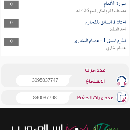
سورة الأنعام
0
مصحف الحرم المكي لعام 1426هـ
اختلاط السائق بالمحارم
0
أحمد القطان
الحرم المدني 1 - عصام البخارى
0
عصام بخاري
عدد مرات
3095037747
الاستماع
عدد مرات الحفظ
840087798