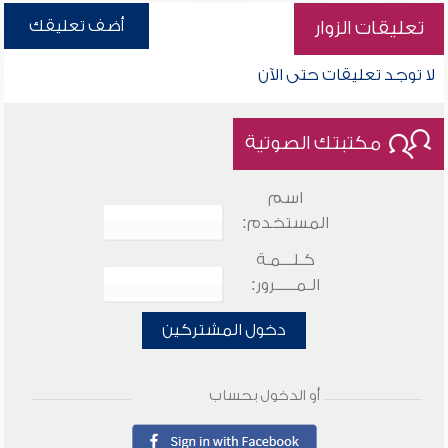
أضف تعليقك
تعليقات الزوار
لا توجد تعليقات حتى الآن
مكتبتك الصوتية
اسم
المستخدم:
كـلـــمـة
الـمـــــرور:
دخول المشتركين
أو الدخول بحساب