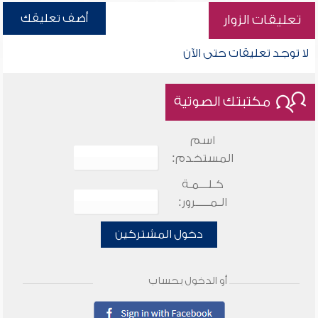
أضف تعليقك
تعليقات الزوار
لا توجد تعليقات حتى الآن
مكتبتك الصوتية
اسم
المستخدم:
كـلـــمـة
الـمـــــرور:
دخول المشتركين
أو الدخول بحساب