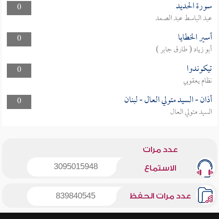
سورة الحديد
0
عبد الباسط عبد الصمد
أسير الخطايا
0
أبو زياد ( طارق جابر )
تيكوندوا
0
نظام يعقوبي
أذان - السيد متولي العال - لبنان
0
السيد متولي العال
عدد مرات
3095015948
الاستماع
عدد مرات الحفظ
839840545