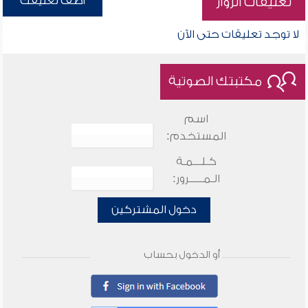
أضف تعليقك
تعليقات الزوار
لا توجد تعليقات حتى الآن
مكتبتك الصوتية
اسم
المستخدم:
كـلـــمـة
الـمـــــرور:
دخول المشتركين
أو الدخول بحساب