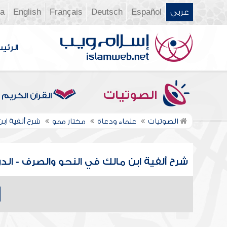
عربي
Español
Deutsch
Français
English
ia
الرئي
الصوتيات
القرآن الكريم
الصوتيات
علماء ودعاة
مختار ممو
شرح ألفية اب
شرح ألفية ابن مالك في النحو والصرف - الدرس ال