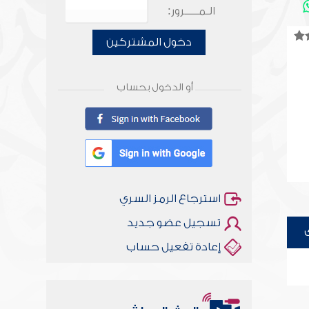
الـمـــــرور:
دخول المشتركين
أو الدخول بحساب
استرجاع الرمز السري
تسجيل عضو جديد
إعادة تفعيل حساب