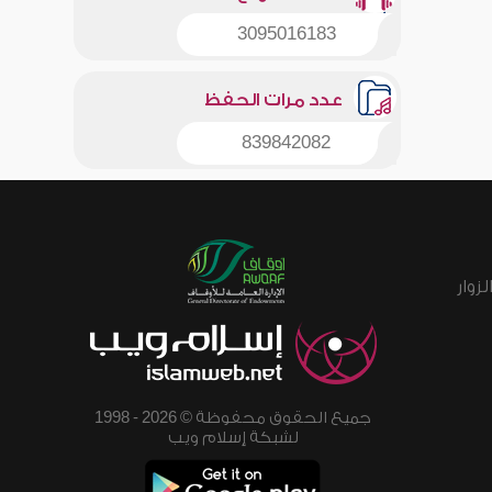
3095016183
عدد مرات الحفظ
839842082
زوار
جميع الحقوق محفوظة © 2026 - 1998
لشبكة إسلام ويب