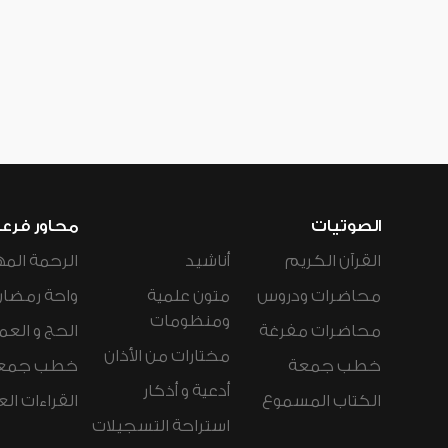
الصوتيات
محاور فرع
القرآن الكريم
أناشيد
الرحمة المه
محاضرات ودروس
متون علمية
واحة رمضان
ومنظومات
محاضرات مفرغة
الحج و العم
مختارات من الأذان
خطب جمعة
خطب جمع
أدعية و أذكار
الكتاب المسموع
القراءات ال
استراحة التسجيلات