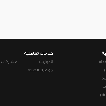
ية
خدمات تفاعلية
داة
المواريث
مشاركات ال
مواقيت الصلاة
رة
ة
عشر