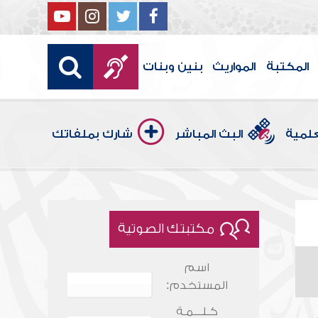
المكتبة
المواريث
بنين وبنات
علمية
البث المباشر
شارك بملفاتك
مكتبتك الصوتية
اسم
المستخدم:
كـلـــمـة