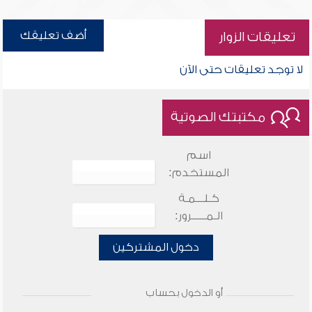
أضف تعليقك
تعليقات الزوار
لا توجد تعليقات حتى الآن
مكتبتك الصوتية
اسم
المستخدم:
كـلـــمـة
الـمـــــرور:
دخول المشتركين
أو الدخول بحساب