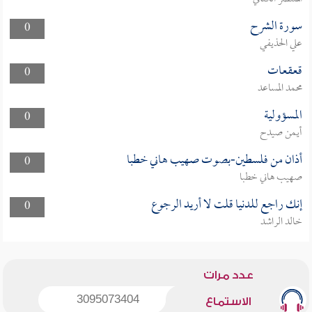
سورة الشرح
0
علي الحذيفي
قعقعات
0
محمد المساعد
المسؤولية
0
أيمن صيدح
أذان من فلسطين-بصوت صهيب هاني خطبا
0
صهيب هاني خطبا
إنك راجع للدنيا قلت لا أريد الرجوع
0
خالد الراشد
عدد مرات
3095073404
الاستماع