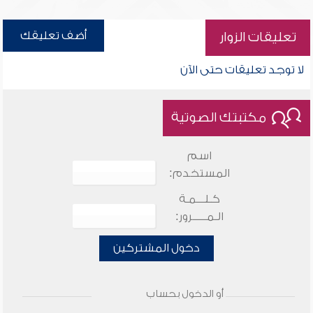
أضف تعليقك
تعليقات الزوار
لا توجد تعليقات حتى الآن
مكتبتك الصوتية
اسم
المستخدم:
كـلـــمـة
الـمـــــرور:
دخول المشتركين
أو الدخول بحساب