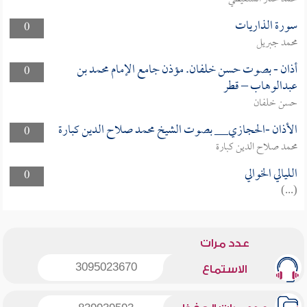
سورة الذاريات
0
محمد جبريل
أذان - بصوت حسن خلفان. مؤذن جامع الإمام محمد بن
0
عبدالوهاب – قطر
حسن خلفان
الأذان -الحجازي__ بصوت الشيخ محمد صلاح الدين كبارة
0
محمد صلاح الدين كبارة
الليالي الخوالي
0
(...)
عدد مرات
3095023670
الاستماع