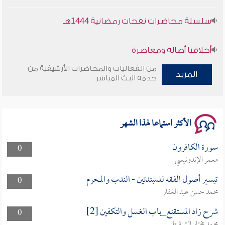
سلسلة محاضرات نفحات رمضانية 1444هـ
أخلاقنا أصالة ومعاصرة
من الفعاليات والمحاضرات الأرشيفية من
وأمنهم من خوف 9
المزيد
خدمة البث المباشر
سلسلة محاضرات نفحات رمضانية 1444هـ
الأكثر استماعا لهذا الشهر
سورة الكافرون
0
معمر الإندونيسي
تيسير أصول الفقه للمبتدئين - الندب والمحرم
0
محمد حسن عبد الغفار
شرح زاد المستقنع_باب الغسل والتكفين [2]
0
محمد مختار الشنقيطي