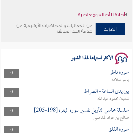
أخلاقنا أصالة ومعاصرة
من الفعاليات والمحاضرات الأرشيفية من
وأمنهم من خوف 9
المزيد
خدمة البث المباشر
سلسلة محاضرات نفحات رمضانية 1444هـ
الأكثر استماعا لهذا الشهر
سورة فاطر
0
ياسر سلامة
بين يدى الساعة - الصراط
0
شعبان محمود عبد الله
سلسلة محاسن التأويل تفسير سورة البقرة [198-205]
0
صالح بن عواد المغامسي
سورة الفلق
0