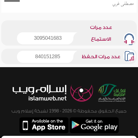
مصطفى غربي
عدد مرات
3095041683
الاستماع
عدد مرات الحفظ
840151285
جميع الحقوق محفوظة © 2026 - 1998 لشبكة إسلام ويب