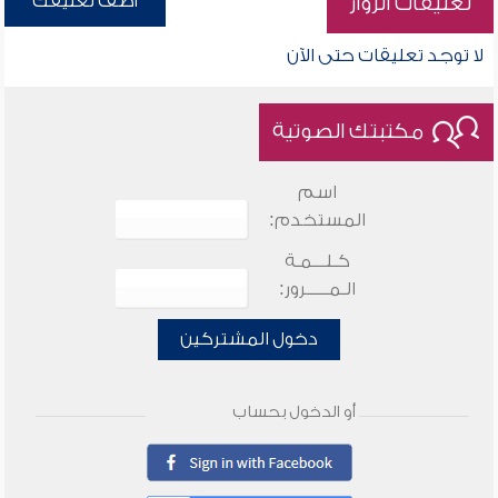
أضف تعليقك
تعليقات الزوار
لا توجد تعليقات حتى الآن
مكتبتك الصوتية
اسم
المستخدم:
كـلـــمـة
الـمـــــرور:
دخول المشتركين
أو الدخول بحساب