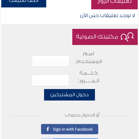
أضف تعليقك
تعليقات الزوار
لا توجد تعليقات حتى الآن
مكتبتك الصوتية
اسم
المستخدم:
كـلـــمـة
الـمـــــرور:
دخول المشتركين
أو الدخول بحساب