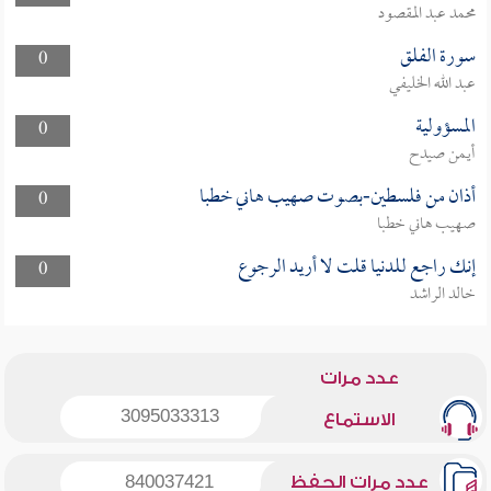
محمد عبد المقصود
سورة الفلق
0
عبد الله الخليفي
المسؤولية
0
أيمن صيدح
أذان من فلسطين-بصوت صهيب هاني خطبا
0
صهيب هاني خطبا
إنك راجع للدنيا قلت لا أريد الرجوع
0
خالد الراشد
عدد مرات
3095033313
الاستماع
عدد مرات الحفظ
840037421