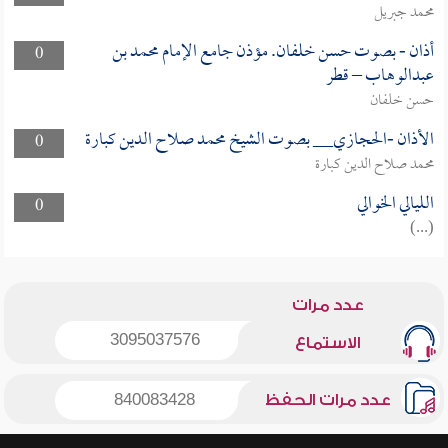
محمد جبريل
أذان - بصوت حسن خلفان. مؤذن جامع الإمام محمد بن
0
عبدالوهاب – قطر
حسن خلفان
الأذان -الحجازي__ بصوت الشيخ محمد صلاح الدين كبارة
0
محمد صلاح الدين كبارة
الليالي الخوالي
0
(...)
عدد مرات
3095037576
الاستماع
عدد مرات الحفظ
840083428