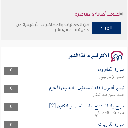
أخلاقنا أصالة ومعاصرة
من الفعاليات والمحاضرات الأرشيفية من
وأمنهم من خوف 9
المزيد
خدمة البث المباشر
سلسلة محاضرات نفحات رمضانية 1444هـ
الأكثر استماعا لهذا الشهر
سورة الكافرون
0
معمر الإندونيسي
تيسير أصول الفقه للمبتدئين - الندب والمحرم
0
محمد حسن عبد الغفار
شرح زاد المستقنع_باب الغسل والتكفين [2]
0
محمد مختار الشنقيطي
سورة الذاريات
0