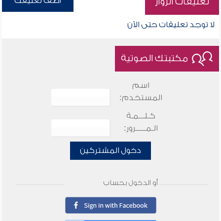
أضف تعليقك
تعليقات الزوار
لا توجد تعليقات حتى الآن
مكتبتك الصوتية
اسم
المستخدم:
كـلـــمـة
الـمـــــرور:
دخول المشتركين
أو الدخول بحساب