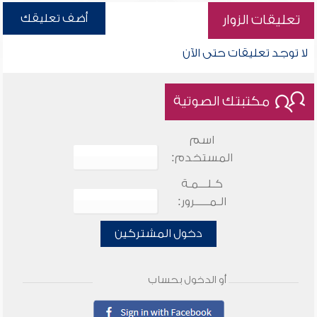
أضف تعليقك
تعليقات الزوار
لا توجد تعليقات حتى الآن
مكتبتك الصوتية
اسم
المستخدم:
كـلـــمـة
الـمـــــرور:
دخول المشتركين
أو الدخول بحساب