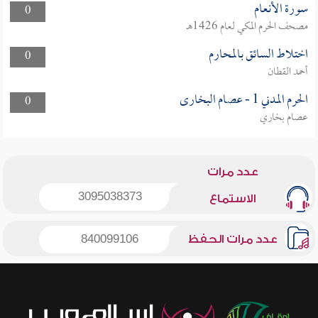
سورة الأنعام
0
مصحف الحرم المكي لعام 1426هـ
اختلاط السائق بالمحارم
0
أحمد القطان
الحرم المدني 1 - عصام البخارى
0
عصام بخاري
عدد مرات
3095038373
الاستماع
عدد مرات الحفظ
840099106