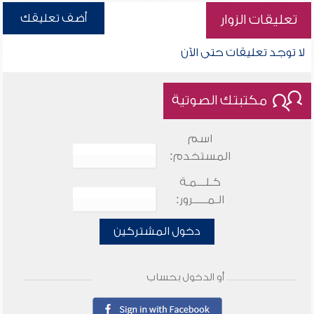
أضف تعليقك
تعليقات الزوار
لا توجد تعليقات حتى الآن
مكتبتك الصوتية
اسم
المستخدم:
كـلـــمـة
الـمـــــرور:
دخول المشتركين
أو الدخول بحساب