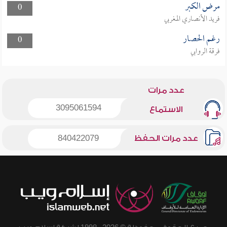
مرض الكبر
0
فريد الأنصاري المغربي
رغم الحصار
0
فرقة الروابي
عدد مرات
3095061594
الاستماع
عدد مرات الحفظ
840422079