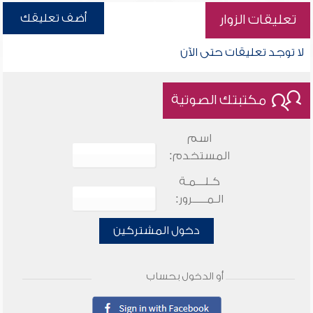
أضف تعليقك
تعليقات الزوار
لا توجد تعليقات حتى الآن
مكتبتك الصوتية
اسم
المستخدم:
كـلـــمـة
الـمـــــرور:
دخول المشتركين
أو الدخول بحساب