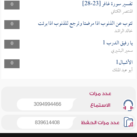
تفسير سورة غافر [23-28]
0
المنتصر الكتاني
تتوب عن الذنوب اذا مرضتا وترجع للذنوب اذا برئت
0
خالد الراشد
يا رفيق الدرب 1
0
سمير البشيري
الأشبال1
0
أبو عبد الملك
عدد مرات
3094994466
الاستماع
عدد مرات الحفظ
839614408