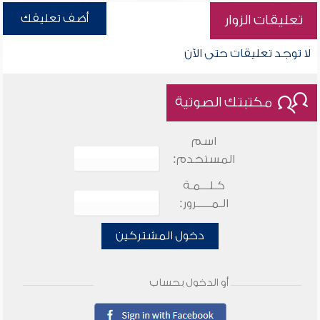
أضف تعليقك
تعليقات الزوار
لا توجد تعليقات حتى الآن
مكتبتك الصوتية
اسم
المستخدم:
كـلـــمـة
الـمـــــرور:
دخول المشتركين
أو الدخول بحساب