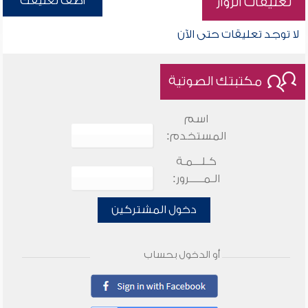
أضف تعليقك
تعليقات الزوار
لا توجد تعليقات حتى الآن
مكتبتك الصوتية
اسم
المستخدم:
كـلـــمـة
الـمـــــرور:
دخول المشتركين
أو الدخول بحساب