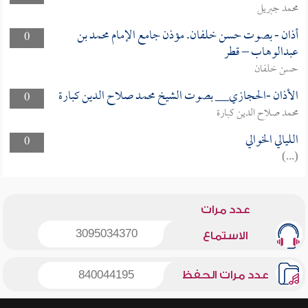
محمد جبريل
أذان - بصوت حسن خلفان. مؤذن جامع الإمام محمد بن
0
عبدالوهاب – قطر
حسن خلفان
الأذان -الحجازي__ بصوت الشيخ محمد صلاح الدين كبارة
0
محمد صلاح الدين كبارة
الليالي الخوالي
0
(...)
عدد مرات
3095034370
الاستماع
عدد مرات الحفظ
840044195