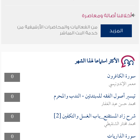
أخلاقنا أصالة ومعاصرة
من الفعاليات والمحاضرات الأرشيفية من
المزيد
وأمنهم من خوف 9
خدمة البث المباشر
سلسلة محاضرات نفحات رمضانية 1444هـ
الأكثر استماعا لهذا الشهر
سورة الكافرون
0
معمر الإندونيسي
تيسير أصول الفقه للمبتدئين - الندب والمحرم
0
محمد حسن عبد الغفار
شرح زاد المستقنع_باب الغسل والتكفين [2]
0
محمد مختار الشنقيطي
سورة الذاريات
0