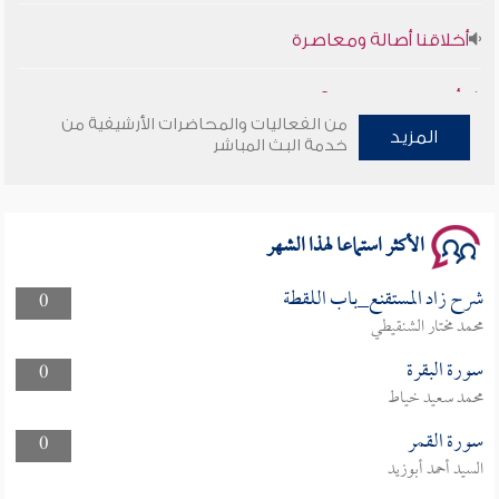
أخلاقنا أصالة ومعاصرة
وأمنهم من خوف 9
من الفعاليات والمحاضرات الأرشيفية من
المزيد
خدمة البث المباشر
سلسلة محاضرات نفحات رمضانية 1444هـ
الأكثر استماعا لهذا الشهر
شرح زاد المستقنع_باب اللقطة
0
محمد مختار الشنقيطي
سورة البقرة
0
محمد سعيد خياط
سورة القمر
0
السيد أحمد أبوزيد