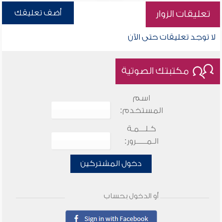
أضف تعليقك
تعليقات الزوار
لا توجد تعليقات حتى الآن
مكتبتك الصوتية
اسم
المستخدم:
كـلـــمـة
الـمـــــرور:
دخول المشتركين
أو الدخول بحساب