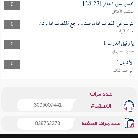
تفسير سورة غافر [23-28]
0
المنتصر الكتاني
تتوب عن الذنوب اذا مرضتا وترجع للذنوب اذا برئت
0
خالد الراشد
يا رفيق الدرب 1
0
سمير البشيري
الأشبال1
0
أبو عبد الملك
عدد مرات
3095007441
الاستماع
عدد مرات الحفظ
839762373