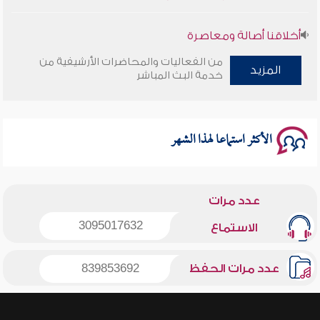
أخلاقنا أصالة ومعاصرة
من الفعاليات والمحاضرات الأرشيفية من
المزيد
وأمنهم من خوف 9
خدمة البث المباشر
سلسلة محاضرات نفحات رمضانية 1444هـ
الأكثر استماعا لهذا الشهر
عدد مرات
3095017632
الاستماع
عدد مرات الحفظ
839853692