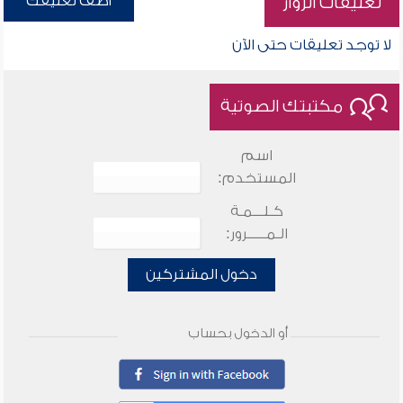
أضف تعليقك
تعليقات الزوار
لا توجد تعليقات حتى الآن
مكتبتك الصوتية
اسم
المستخدم:
كـلـــمـة
الـمـــــرور:
دخول المشتركين
أو الدخول بحساب