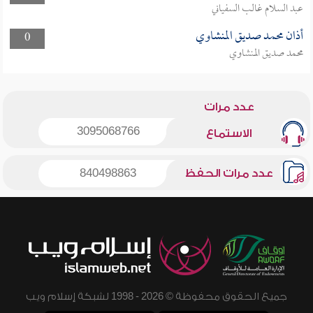
عبد السلام غالب السفياني
أذان محمد صديق المنشاوي
0
محمد صديق المنشاوي
عدد مرات
3095068766
الاستماع
عدد مرات الحفظ
840498863
جميع الحقوق محفوظة © 2026 - 1998 لشبكة إسلام ويب