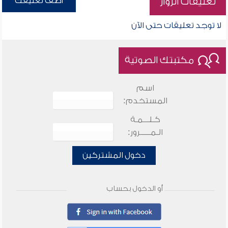
أضف تعليقك
تعليقات الزوار
لا توجد تعليقات حتى الآن
مكتبتك الصوتية
اسم
المستخدم:
كـلـــمـة
الـمـــــرور:
دخول المشتركين
أو الدخول بحساب