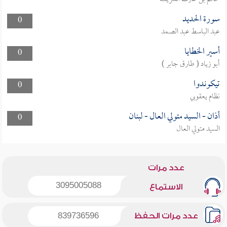
سورة الحديد
0
عبد الباسط عبد الصمد
أسير الخطايا
0
أبو زياد ( طارق جابر )
تيكوندوا
0
نظام يعقوبي
أذان - السيد متولي العال - لبنان
0
السيد متولي العال
عدد مرات
3095005088
الاستماع
عدد مرات الحفظ
839736596