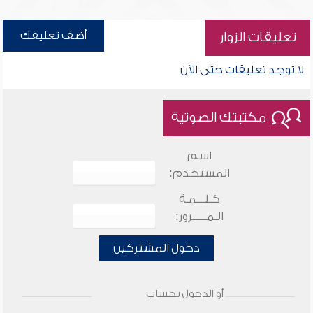
أضف تعليقك
تعليقات الزوار
لا توجد تعليقات حتى الآن
مكتبتك الصوتية
اسم
المستخدم:
كـلـــمـة
الـمـــــرور:
دخول المشتركين
أو الدخول بحساب