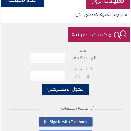
أضف تعليقك
تعليقات الزوار
لا توجد تعليقات حتى الآن
مكتبتك الصوتية
اسم
المستخدم:
كـلـــمـة
الـمـــــرور:
دخول المشتركين
أو الدخول بحساب