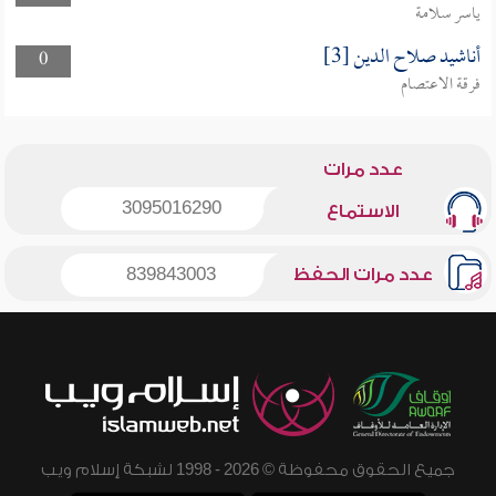
ياسر سلامة
أناشيد صلاح الدين [3]
0
فرقة الاعتصام
عدد مرات
3095016290
الاستماع
عدد مرات الحفظ
839843003
جميع الحقوق محفوظة © 2026 - 1998 لشبكة إسلام ويب