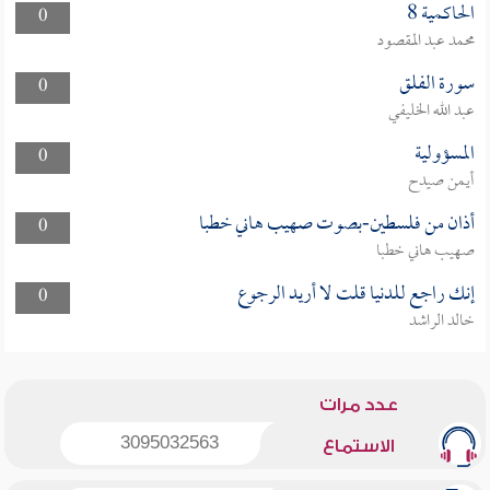
الحاكمية 8
0
محمد عبد المقصود
سورة الفلق
0
عبد الله الخليفي
المسؤولية
0
أيمن صيدح
أذان من فلسطين-بصوت صهيب هاني خطبا
0
صهيب هاني خطبا
إنك راجع للدنيا قلت لا أريد الرجوع
0
خالد الراشد
عدد مرات
3095032563
الاستماع