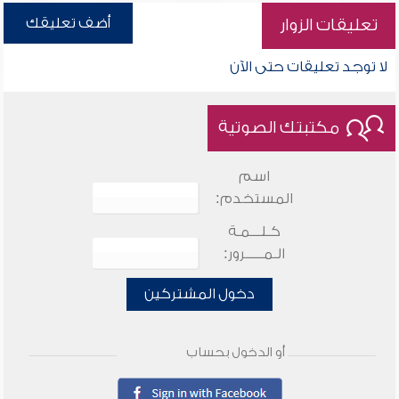
أضف تعليقك
تعليقات الزوار
لا توجد تعليقات حتى الآن
مكتبتك الصوتية
اسم
المستخدم:
كـلـــمـة
الـمـــــرور:
دخول المشتركين
أو الدخول بحساب