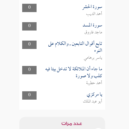
سورة الحشر
0
أحمد الديب
سورة المسد
0
ماجد فاروق
تابع أقوال التابعين , والكلام على
0
النوء
ياسر برهامي
ما جاء أن الملائكة لا تدخل بيتا فيه
0
كلب ولا صورة
أحمد حطيبة
يا مركزي
0
أبو عبد الملك
عدد مرات