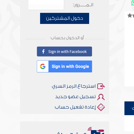
الـمـــــرور:
دخول المشتركين
أو الدخول بحساب
استرجاع الرمز السري
تسجيل عضو جديد
إعادة تفعيل حساب