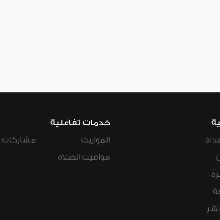
ية
خدمات تفاعلية
داة
المواريث
مشاركات ال
مواقيت الصلاة
رة
ة
عشر