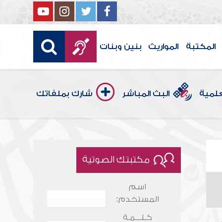
المكتبة
المواريث
بنين وبنات
علمية
البث المباشر
شارك بملفاتك
مكتبتك الصوتية
اسم
المستخدم:
كـلـــمـة