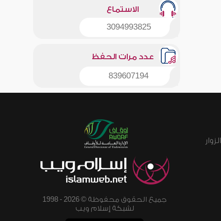
الاستماع
3094993825
عدد مرات الحفظ
839607194
زوار
جميع الحقوق محفوظة © 2026 - 1998
لشبكة إسلام ويب