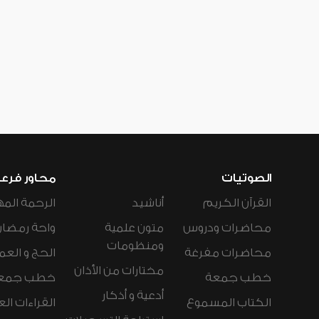
الصوتيات
محاور فرع
القرآن الكريم
أناشيد
الرحمة المه
محاضرات ودروس
متون علمية
واحة رمضان
ومنظومات
محاضرات مفرغة
الحج و العم
مختارات من الأذان
خطب جمعة
خطب جمع
أدعية و أذكار
الكتاب المسموع
القراءات ال