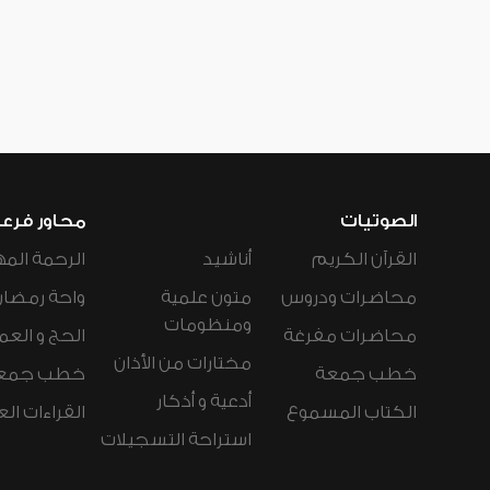
الصوتيات
محاور فرع
القرآن الكريم
أناشيد
الرحمة المه
محاضرات ودروس
متون علمية
واحة رمضان
ومنظومات
محاضرات مفرغة
الحج و العم
مختارات من الأذان
خطب جمعة
خطب جمع
أدعية و أذكار
الكتاب المسموع
القراءات ال
استراحة التسجيلات