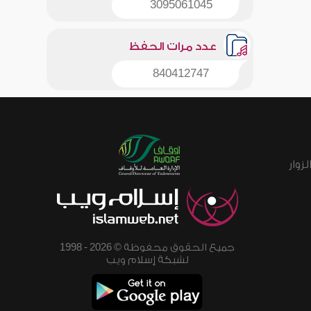
3095061045
عدد مرات الحفظ
840412747
زوار
جميع الحقوق محفوظة © 2026 - 1998
لشبكة إسلام ويب