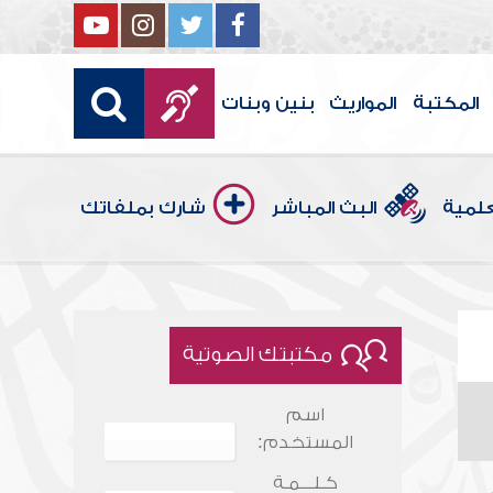
المكتبة
المواريث
بنين وبنات
علمية
البث المباشر
شارك بملفاتك
مكتبتك الصوتية
اسم
المستخدم:
كـلـــمـة