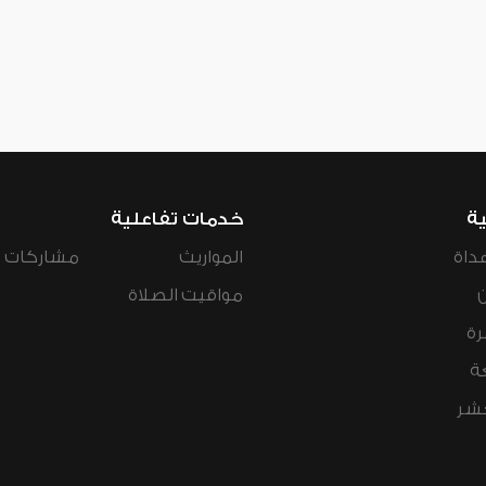
ية
خدمات تفاعلية
داة
المواريث
مشاركات ال
مواقيت الصلاة
رة
ة
عشر