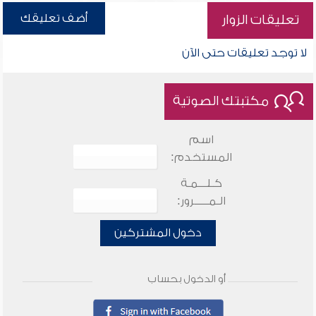
أضف تعليقك
تعليقات الزوار
لا توجد تعليقات حتى الآن
مكتبتك الصوتية
اسم
المستخدم:
كـلـــمـة
الـمـــــرور:
دخول المشتركين
أو الدخول بحساب