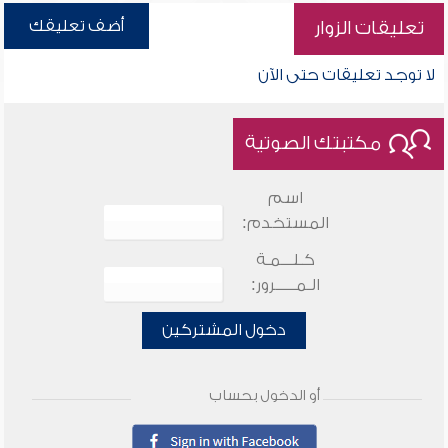
أضف تعليقك
تعليقات الزوار
لا توجد تعليقات حتى الآن
مكتبتك الصوتية
اسم
المستخدم:
كـلـــمـة
الـمـــــرور:
دخول المشتركين
أو الدخول بحساب