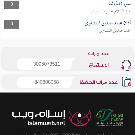
سورة الجاثية
0
عبد السلام غالب السفياني
أذان محمد صديق المنشاوي
0
محمد صديق المنشاوي
عدد مرات
3095073511
الاستماع
عدد مرات الحفظ
840608058