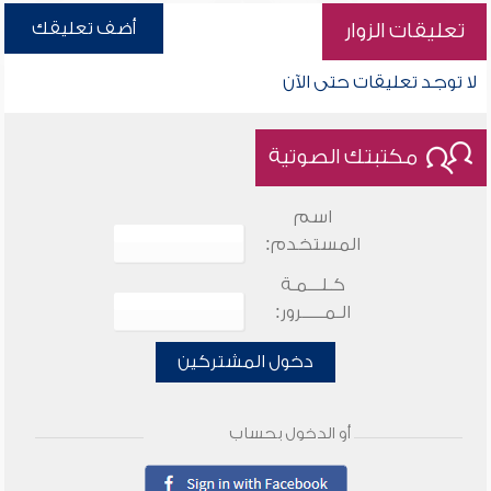
أضف تعليقك
تعليقات الزوار
لا توجد تعليقات حتى الآن
مكتبتك الصوتية
اسم
المستخدم:
كـلـــمـة
الـمـــــرور:
دخول المشتركين
أو الدخول بحساب