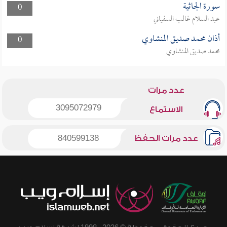
سورة الجاثية
0
عبد السلام غالب السفياني
أذان محمد صديق المنشاوي
0
محمد صديق المنشاوي
عدد مرات
3095072979
الاستماع
عدد مرات الحفظ
840599138