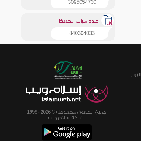
3095054730
عدد مرات الحفظ
840304033
زوار
جميع الحقوق محفوظة © 2026 - 1998
لشبكة إسلام ويب