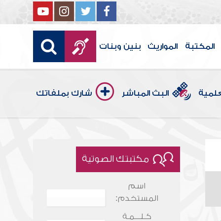
المكتبة
المواريث
بنين وبنات
علمية
البث المباشر
شارك بملفاتك
مكتبتك الصوتية
اسم
المستخدم:
كـلـــمـة