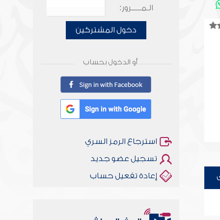
الـمـــــرور:
دخول المشتركين
أو الدخول بحساب
استرجاع الرمز السري
تسجيل عضو جديد
إعادة تفعيل حساب