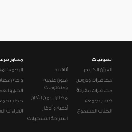
الصوتيات
محاور فرع
القرآن الكريم
أناشيد
الرحمة المه
محاضرات ودروس
متون علمية
واحة رمضان
ومنظومات
محاضرات مفرغة
الحج و العم
مختارات من الأذان
خطب جمعة
خطب جمع
أدعية و أذكار
الكتاب المسموع
القراءات ال
استراحة التسجيلات