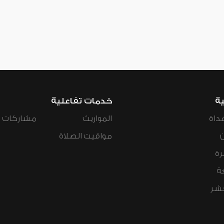
ية
خدمات تفاعلية
داة
المواريث
مشاركات ال
مواقيت الصلاة
رة
ة
عشر