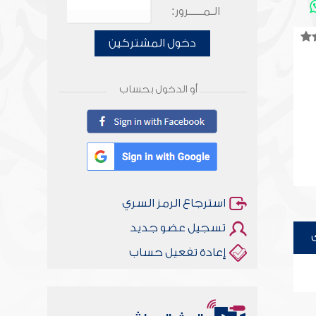
الـمـــــرور:
دخول المشتركين
أو الدخول بحساب
استرجاع الرمز السري
تسجيل عضو جديد
إعادة تفعيل حساب