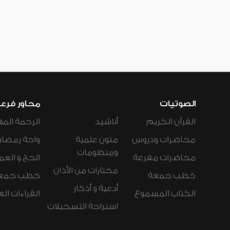
الصوتيات
محاور فرع
القرآن الكريم
أناشيد
الرحمة المه
محاضرات ودروس
متون علمية
واحة رمضان
ومنظومات
محاضرات مفرغة
الحج و العم
مختارات من الأذان
خطب جمعة
خطب جمع
أدعية و أذكار
الكتاب المسموع
القراءات ال
استراحة التسجيلات