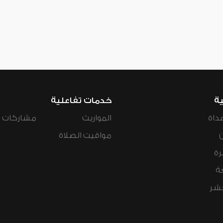
ية
خدمات تفاعلية
داة
المواريث
مشاركات ال
مواقيت الصلاة
رة
ة
عشر