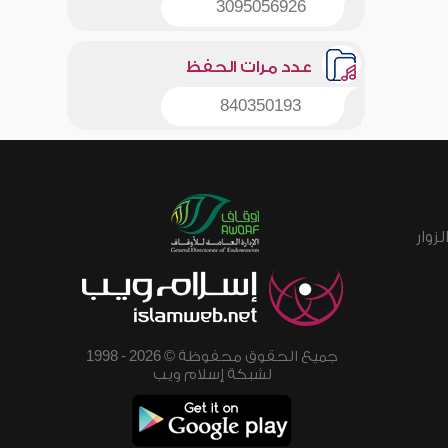
3095056926
عدد مرات الحفظ
840350193
زوار
جميع الحقوق محفوظة © 2026 - 1998
لشبكة إسلام ويب