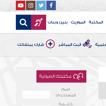
المكتبة
المواريث
بنين وبنات
علمية
البث المباشر
شارك بملفاتك
مكتبتك الصوتية
اسم
المستخدم:
كـلـــمـة