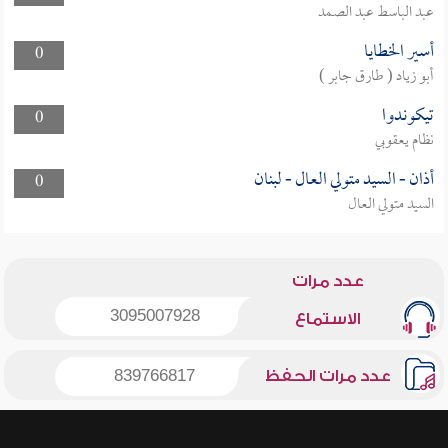
عبد الباسط عبد الصمد
أسير الخطايا
0
أبو زياد ( طارق جابر )
تيكوندوا
0
نظام يعقوبي
أذان - السيد متولي العال - لبنان
0
السيد متولي العال
عدد مرات
3095007928
الاستماع
عدد مرات الحفظ
839766817