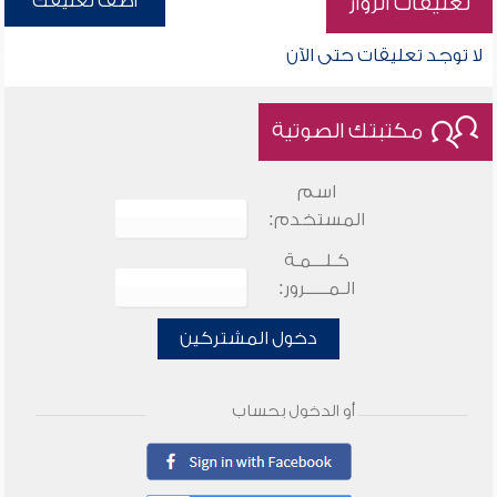
أضف تعليقك
تعليقات الزوار
لا توجد تعليقات حتى الآن
مكتبتك الصوتية
اسم
المستخدم:
كـلـــمـة
الـمـــــرور:
دخول المشتركين
أو الدخول بحساب