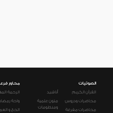
الصوتيات
محاور فرع
القرآن الكريم
أناشيد
الرحمة المه
محاضرات ودروس
متون علمية
واحة رمضان
ومنظومات
محاضرات مفرغة
الحج و العم