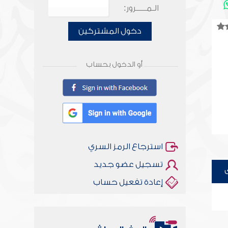
الـمـــــرور:
دخول المشتركين
أو الدخول بحساب
استرجاع الرمز السري
تسجيل عضو جديد
إعادة تفعيل حساب