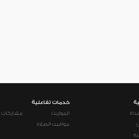
ية
خدمات تفاعلية
داة
المواريث
مشاركات ال
مواقيت الصلاة
رة