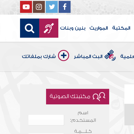
المكتبة
المواريث
بنين وبنات
علمية
البث المباشر
شارك بملفاتك
مكتبتك الصوتية
اسم
المستخدم:
كـلـــمـة