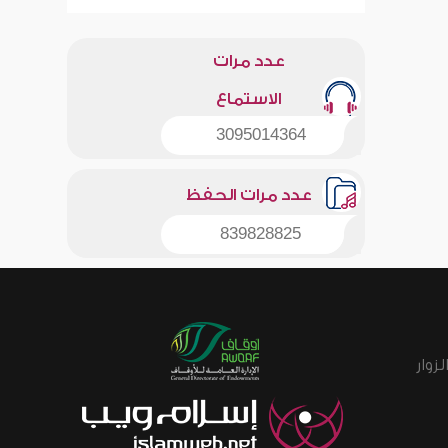
عدد مرات
الاستماع
3095014364
عدد مرات الحفظ
839828825
زوار