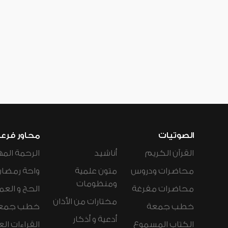
الصوتيات
محاور فرع
القرآن الكريم
أناشيد
الرحمة المه
محاضرات ودروس
متون علمية
واحة رمضان
ومنظومات
محاضرات مفرغة
الحج و العم
مختارات من الأذان
خطب جمعة
خطب جمع
أدعية و أذكار
الكتاب المسموع
القراءات ال