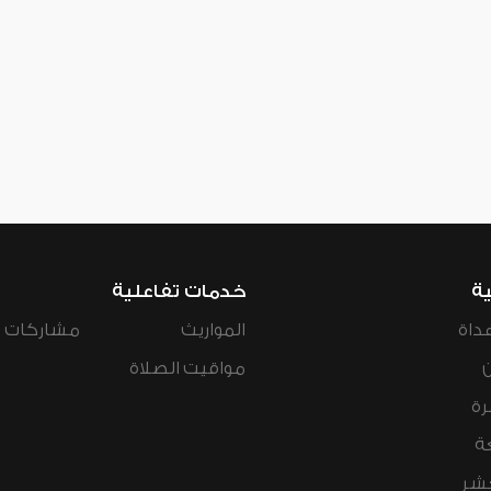
ية
خدمات تفاعلية
داة
المواريث
مشاركات ال
مواقيت الصلاة
رة
ة
عشر