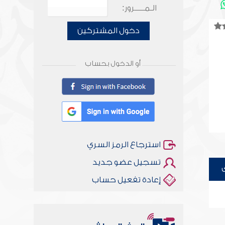
الـمـــــرور:
دخول المشتركين
أو الدخول بحساب
استرجاع الرمز السري
تسجيل عضو جديد
إعادة تفعيل حساب