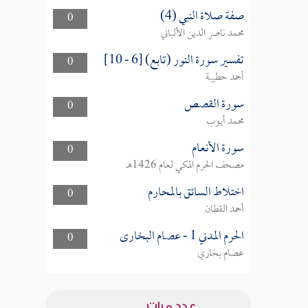
صفة صلاة النبي (4)
0
محمد ناصر الدين الألباني
تفسير سورة النور (تابع) [6 - 10]
0
أحمد حطيبة
سورة القصص
0
محمد أيوب
سورة الأنعام
0
مصحف الحرم المكي لعام 1426هـ
اختلاط السائق بالمحارم
0
أحمد القطان
الحرم المدني 1 - عصام البخارى
0
عصام بخاري
عدد مرات