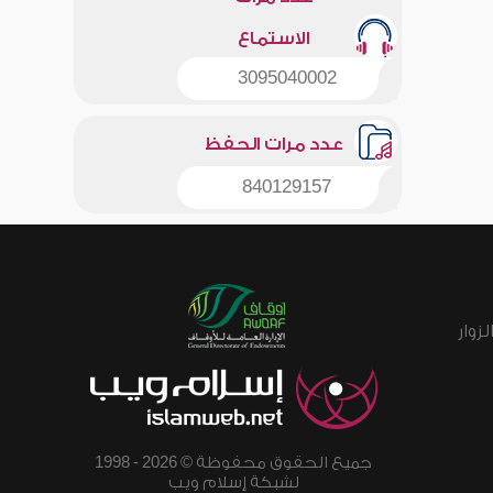
الاستماع
3095040002
عدد مرات الحفظ
840129157
زوار
جميع الحقوق محفوظة © 2026 - 1998
لشبكة إسلام ويب