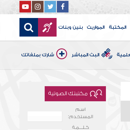
المكتبة
المواريث
بنين وبنات
علمية
البث المباشر
شارك بملفاتك
مكتبتك الصوتية
اسم
المستخدم:
كـلـــمـة