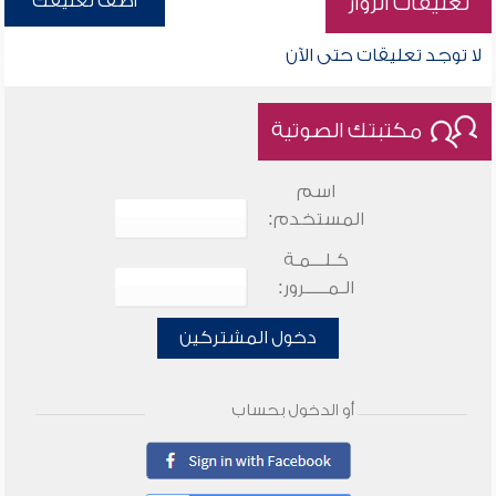
أضف تعليقك
تعليقات الزوار
لا توجد تعليقات حتى الآن
مكتبتك الصوتية
اسم
المستخدم:
كـلـــمـة
الـمـــــرور:
دخول المشتركين
أو الدخول بحساب