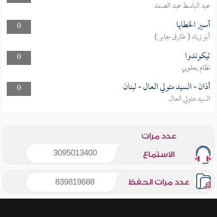
عبد الباسط عبد الصمد
أسير الخطايا
0
أبو زياد ( طارق جابر )
تيكوندوا
0
نظام يعقوبي
أذان - السيد متولي العال - لبنان
0
السيد متولي العال
عدد مرات
3095013400
الاستماع
عدد مرات الحفظ
839819688