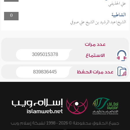
علي الحذيفي
الشاطبية
0
الشيخ:عبد الرشيد بن الشيخ علي صوفي
عدد مرات
3095015378
الاستماع
عدد مرات الحفظ
839836445
جميع الحقوق محفوظة © 2026 - 1998 لشبكة إسلام ويب