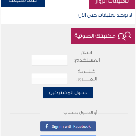
أضف تعليقك
تعليقات الزوار
لا توجد تعليقات حتى الآن
مكتبتك الصوتية
اسم
المستخدم:
كـلـــمـة
الـمـــــرور:
دخول المشتركين
أو الدخول بحساب