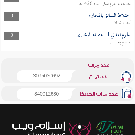
مصحف الحرم المكي لعام 1426هـ
اختلاط السائق بالمحارم
0
أحمد القطان
الحرم المدني 1 - عصام البخارى
0
عصام بخاري
عدد مرات
3095030692
الاستماع
عدد مرات الحفظ
840012680