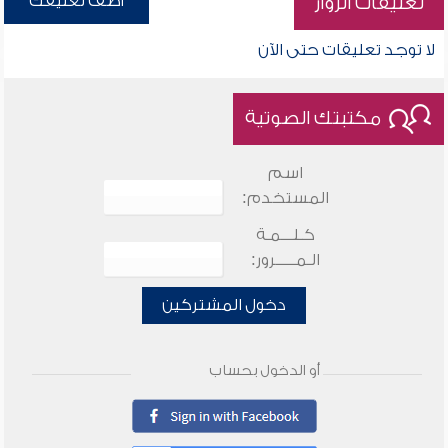
أضف تعليقك
تعليقات الزوار
لا توجد تعليقات حتى الآن
مكتبتك الصوتية
اسم
المستخدم:
كـلـــمـة
الـمـــــرور:
دخول المشتركين
أو الدخول بحساب