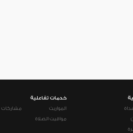
ية
خدمات تفاعلية
داة
المواريث
مشاركات ال
مواقيت الصلاة
رة