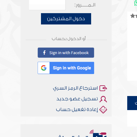
الـمـــــرور:
دخول المشتركين
أو الدخول بحساب
استرجاع الرمز السري
تسجيل عضو جديد
إعادة تفعيل حساب