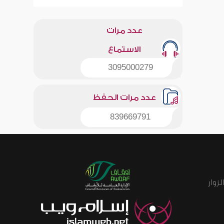
عدد مرات
الاستماع
3095000279
عدد مرات الحفظ
839669791
زوار