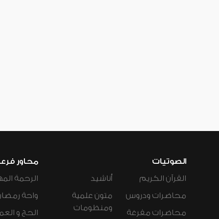
الصوتيات
محاور فرع
القرآن الكريم
أناشيد
الرحمة المه
محاضرات ودروس
متون علمية
واحة رمضان
ومنظومات
محاضرات مفرغة
الحج و العم