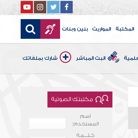
المكتبة
المواريث
بنين وبنات
علمية
البث المباشر
شارك بملفاتك
مكتبتك الصوتية
اسم
المستخدم:
كـلـــمـة