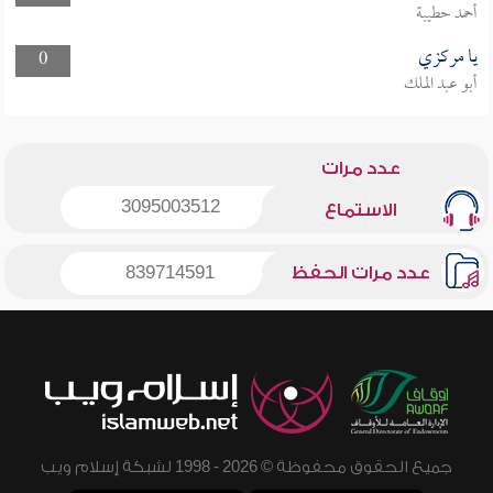
أحمد حطيبة
يا مركزي
0
أبو عبد الملك
عدد مرات
3095003512
الاستماع
عدد مرات الحفظ
839714591
جميع الحقوق محفوظة © 2026 - 1998 لشبكة إسلام ويب