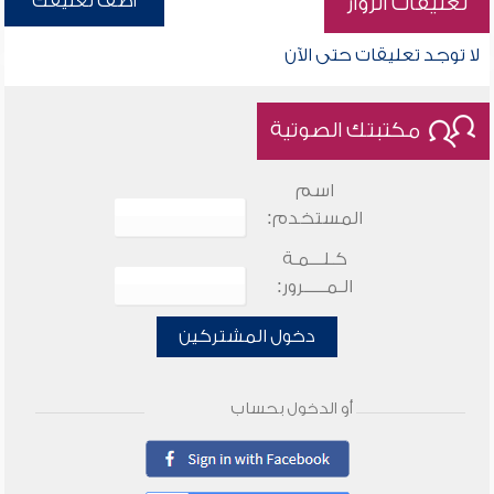
أضف تعليقك
تعليقات الزوار
لا توجد تعليقات حتى الآن
مكتبتك الصوتية
اسم
المستخدم:
كـلـــمـة
الـمـــــرور:
دخول المشتركين
أو الدخول بحساب