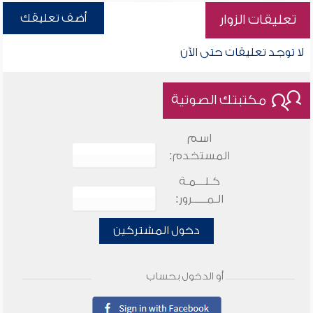
أضف تعليقك
تعليقات الزوار
لا توجد تعليقات حتى الآن
مكتبتك الصوتية
اسم
المستخدم:
كـلـــمـة
الـمـــــرور:
دخول المشتركين
أو الدخول بحساب