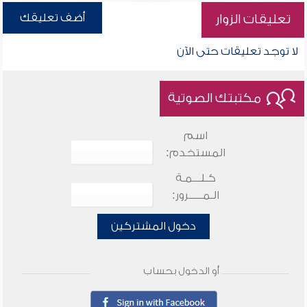
أضف تعليقك
تعليقات الزوار
لا توجد تعليقات حتى الآن
مكتبتك الصوتية
اسم
المستخدم:
كـلـــمـة
الـمـــــرور:
دخول المشتركين
أو الدخول بحساب