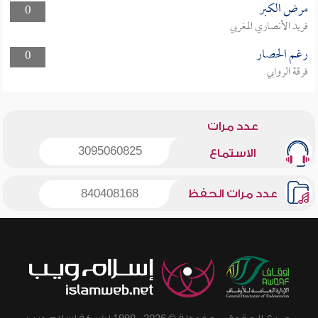
مرض الكبر
0
فريد الأنصاري المغربي
رغم الحصار
0
فرقة الروابي
عدد مرات
3095060825
الاستماع
عدد مرات الحفظ
840408168